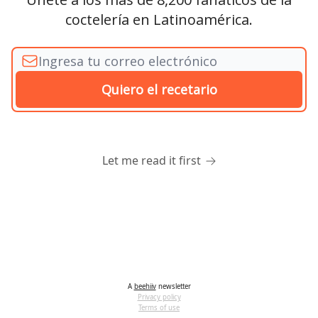
coctelería en Latinoamérica.
Let me read it first
A
beehiiv
newsletter
Privacy policy
Terms of use